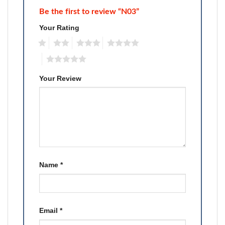
Be the first to review “N03”
Your Rating
1
2
3
4
5
Your Review
Name
*
Email
*