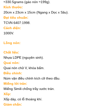
≈330.5grams (gáo nón ≈199g).
Kích thước:
20cm x 23cm x 15cm (Ngang x Dọc x Sâu).
Đạt tiêu chuẩn:
TCVN 6407:1998.
Cách điện:
1000V.
Lồng nón:
Chất liệu:
Nhựa LDPE (nguyên sinh).
Quai nón:
Quai nón chữ V, khóa bấm.
Điều chỉnh:
Núm vặn điều chỉnh kích cỡ theo đầu.
Miếng lót trán:
Miếng Simili chống trầy xước trán.
Xốp:
Xốp dày, có lỗ thoáng khí.
Giảm chấn: