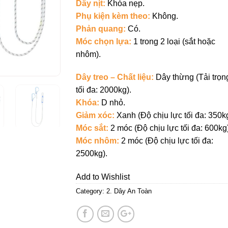
Dây nịt:
Khóa nẹp.
Phụ kiện kèm theo:
Không.
Phản quang:
Có.
Móc chọn lựa:
1 trong 2 loại (sắt hoặc
nhôm).
Dây treo – Chất liệu:
Dây thừng (Tải trọn
tối đa: 2000kg).
Khóa:
D nhỏ.
Giảm xóc:
Xanh (Độ chịu lực tối đa: 350kg
Móc sắt:
2 móc (Độ chịu lực tối đa: 600kg)
Móc nhôm:
2 móc (Độ chịu lực tối đa:
2500kg).
Add to Wishlist
Category:
2. Dây An Toàn