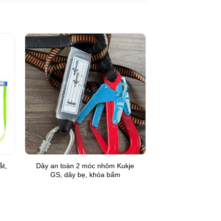
to
Add to
ist
Wishlist
ắt,
Dây an toàn 2 móc nhôm Kukje
GS, dây bẹ, khóa bấm