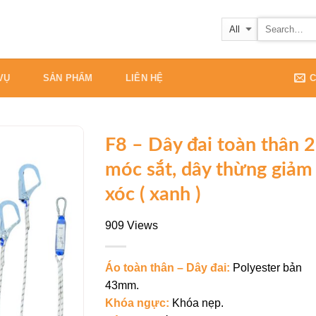
VỤ
SẢN PHẨM
LIÊN HỆ
C
F8 – Dây đai toàn thân 2
móc sắt, dây thừng giảm
Add to
Wishlist
xóc ( xanh )
909 Views
Áo toàn thân – Dây đai:
Polyester bản
43mm.
Khóa ngực:
Khóa nẹp.