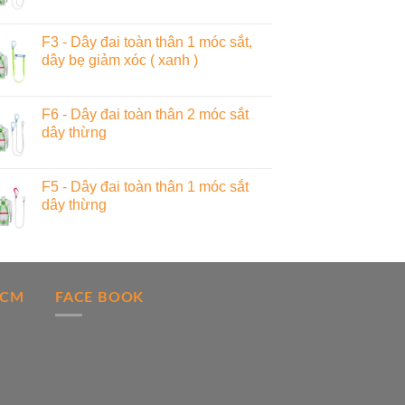
F3 - Dây đai toàn thân 1 móc sắt,
dây bẹ giảm xóc ( xanh )
F6 - Dây đai toàn thân 2 móc sắt
dây thừng
F5 - Dây đai toàn thân 1 móc sắt
dây thừng
HCM
FACE BOOK