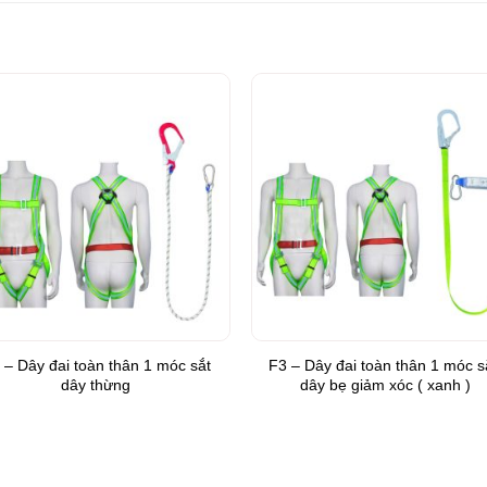
Add to
Add 
Wishlist
Wishl
 – Dây đai toàn thân 1 móc sắt
F3 – Dây đai toàn thân 1 móc s
dây thừng
dây bẹ giảm xóc ( xanh )