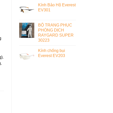
Kính Bảo Hộ Everest
EV301
BỘ TRANG PHỤC
PHÒNG DỊCH
RAYGARD SUPER
g
30223
Kính chống bụi
Everest EV203
).
.