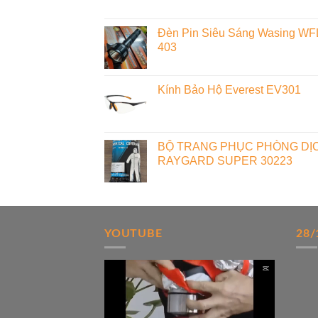
Đèn Pin Siêu Sáng Wasing WF
403
Kính Bảo Hộ Everest EV301
BỘ TRANG PHỤC PHÒNG DỊ
RAYGARD SUPER 30223
YOUTUBE
28/