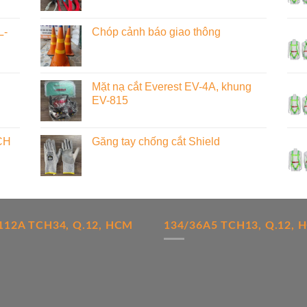
L-
Chóp cảnh báo giao thông
Mặt nạ cắt Everest EV-4A, khung
EV-815
CH
Găng tay chống cắt Shield
112A TCH34, Q.12, HCM
134/36A5 TCH13, Q.12, 