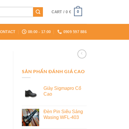
0
CART /
0
€
ONTACT
08:00 - 17:00
0909 597 886
SẢN PHẨN ĐÁNH GIÁ CAO
Giày Sigmapro Cổ
Cao
Đèn Pin Siêu Sáng
Wasing WFL-403